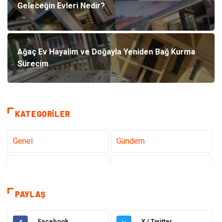
Geleceğin Evleri Nedir?
Ağaç Ev Hayalim ve Doğayla Yeniden Bağ Kurma
Sürecim
KATEGORILER
Genel
Gündem
Teknoloji
Gezi Seyahat
Tatil
Sağlık
PAYLAŞ
Eğitim
Gıda
Facebook
X / Twitter