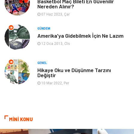
Bebek Giyim
Moda
Basketbol Maç Bileti En Güvenilir
Nereden Alınır?
07 Haz 2023, Çar
Blogroll
Tarım & Hayvancılık
GÜNDEM
Markalar
Bilet
Amerika'ya Gidebilmek İçin Ne Lazım
12 Oca 2013, Cts
Restaurant
Cruise
Tarih
Spor Malzemeleri
GENEL
Hikaye Oku ve Düşünme Tarzını
Değiştir
10 Mar 2022, Per
MİNİ KONU