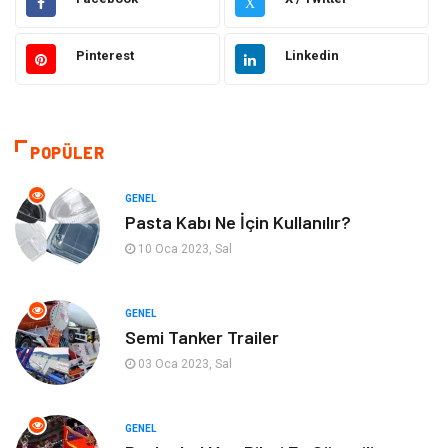
X
Hukuk
Elektrik Elektronik
Pinterest
Linkedin
Tanıtıcı Reklam
Otomotiv
Makine
Giyim
POPÜLER
Kültür
Organizasyon
GENEL
Pasta Kabı Ne İçin Kullanılır?
Güzellik & Bakım
Aksesuar
10 Oca 2023, Sal
Finans & Ekonomi
Emlak
GENEL
Semi Tanker Trailer
Bilgisayar & Yazılım
Mobilya
03 Oca 2023, Sal
Genel Kültür
Otel
GENEL