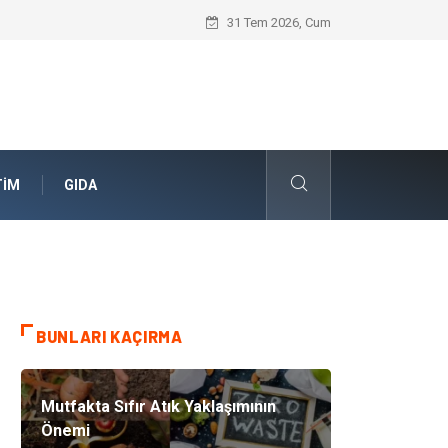
Skoda Yedek Parça Seçiminde Teknik U
31 Tem 2026, Cum
TIM
GIDA
BUNLARI KAÇIRMA
Mutfakta Sıfır Atık Yaklaşımının
Önemi