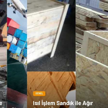
GENEL
e
Isıl İşlem Sandık ile Ağır