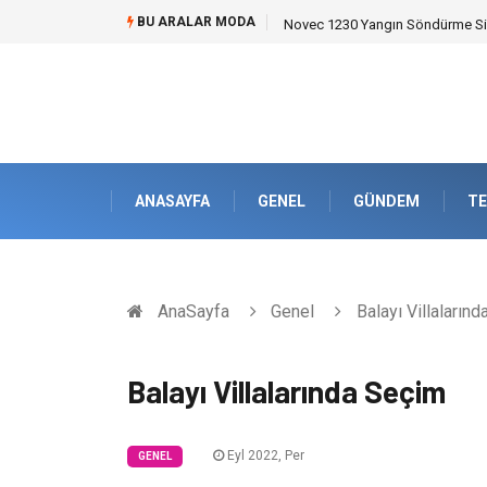
BU ARALAR MODA
Novec 1230 Yangın Söndürme Sist
ANASAYFA
GENEL
GÜNDEM
TE
AnaSayfa
Genel
Balayı Villaların
Balayı Villalarında Seçim
Eyl 2022, Per
GENEL