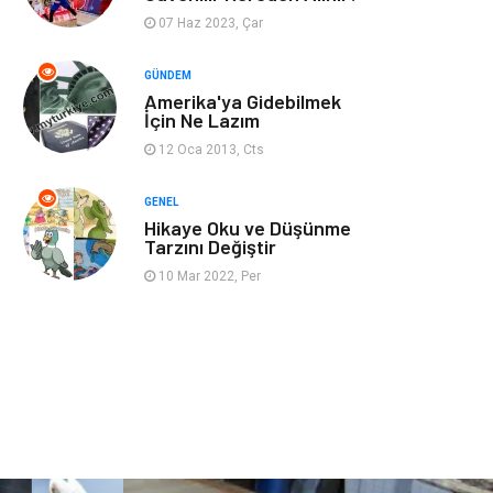
07 Haz 2023, Çar
Restaurant
Cruise
GÜNDEM
Amerika'ya Gidebilmek
Tarih
Spor Malzemeleri
İçin Ne Lazım
12 Oca 2013, Cts
GENEL
Hikaye Oku ve Düşünme
Tarzını Değiştir
10 Mar 2022, Per