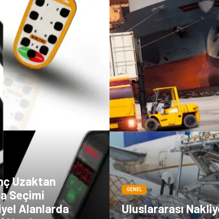
inç Uzaktan
GENEL
a Seçimi
yel Alanlarda
Uluslararası Nakliy