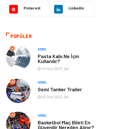
Pinterest
Linkedin
Kültür
Organizasyon
Güzellik & Bakım
Aksesuar
POPÜLER
Finans & Ekonomi
Emlak
GENEL
Bilgisayar &
Mobilya
Pasta Kabı Ne İçin
Yazılım
Kullanılır?
10 Oca 2023, Sal
Genel Kültür
Otel
GENEL
Semi Tanker Trailer
Bebek Giyim
Moda
03 Oca 2023, Sal
Blogroll
Tarım &
Hayvancılık
GENEL
Basketbol Maç Bileti En
Markalar
Bilet
Güvenilir Nereden Alınır?