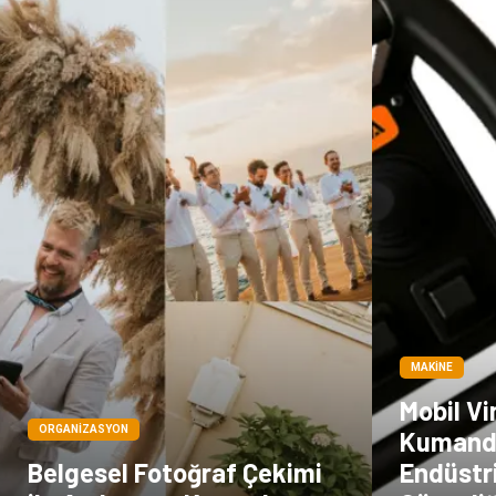
MAKINE
Mobil V
ORGANIZASYON
Kumand
Belgesel Fotoğraf Çekimi
Endüstri