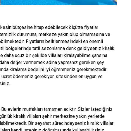
erkesin bütçesine hitap edebilecek ölçütte fiyatlar
evin temizlik durumuna, merkeze yakın olup olmamasına ve
bilmektedir. Fiyatların belirlenmesindeki en önemli
til bölgelerinde tatil sezonlarına denk geldiyseniz kiralık
e daha ucuz bir şekilde villaları kiralayabilme şansına
çok daha değer vermemek adına yapmanız gereken şey
ında kiralama bedelini iyi öğrenmeniz gerekmektedir.
ar ücret ödemeniz gerekiyor. sitesinden en uygun ve
siniz.
or. Bu evlerin mutfakları tamamen acıktır. Sizler istediğiniz
nlük kiralık villaları şehir merkezine yakın yerlerde
labilmektedir. Bir seyahat sürecindeyseniz kiralık villalar
illaları kendi isteğiniz doğrultusunda kullanabilirsiniz.