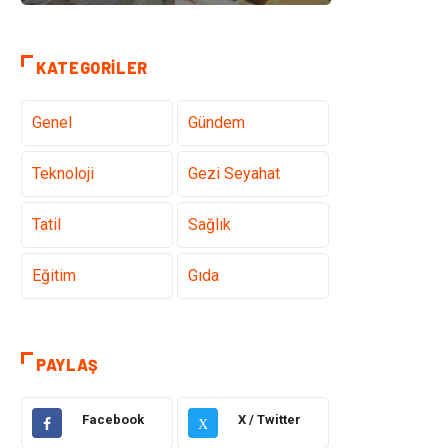
KATEGORILER
Genel
Gündem
Teknoloji
Gezi Seyahat
Tatil
Sağlık
Eğitim
Gıda
Hukuk
Elektrik Elektronik
PAYLAŞ
Tanıtıcı Reklam
Otomotiv
Facebook
X / Twitter
X
Makine
Giyim