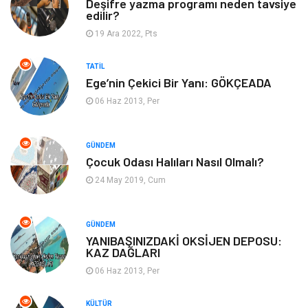
Deşifre yazma programı neden tavsiye
edilir?
Bebek Giyim
Moda
19 Ara 2022, Pts
Blogroll
Tarım & Hayvancılık
TATIL
Ege’nin Çekici Bir Yanı: GÖKÇEADA
Markalar
Bilet
06 Haz 2013, Per
Restaurant
Cruise
GÜNDEM
Tarih
Spor Malzemeleri
Çocuk Odası Halıları Nasıl Olmalı?
24 May 2019, Cum
GÜNDEM
YANIBAŞINIZDAKİ OKSİJEN DEPOSU:
KAZ DAĞLARI
06 Haz 2013, Per
KÜLTÜR