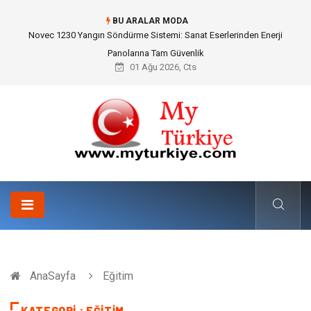
BU ARALAR MODA
Skoda Yedek Parça Seçiminde Teknik Uyumluluk ve Sürüş Konforu
01 Ağu 2026, Cts
AnaSayfa
Eğitim
KATEGORI : EĞITIM