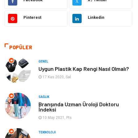
X
Eğitim
Gıda
Pinterest
Linkedin
Hukuk
Elektrik Elektronik
Tanıtıcı Reklam
Otomotiv
POPÜLER
Makine
Giyim
GENEL
Kültür
Organizasyon
Uygun Plastik Kap Rengi Nasıl Olmalı?
17 Kas 2020, Sal
Güzellik & Bakım
Aksesuar
SAĞLIK
Finans & Ekonomi
Emlak
Branşında Uzman Üroloji Doktoru
İndeksi
Bilgisayar & Yazılım
Mobilya
10 May 2021, Pts
Genel Kültür
Otel
TEKNOLOJI