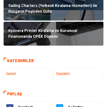
Sailing Charters (Yelkenli Kiralama Hizmetleri) ile
Rüzgarın Peşinden Gidin
Kyocera Printer Kiralama ile Kurumsal
Finansmanda OPEX Dönemi
KATEGORILER
Genel
Gündem
Teknoloji
Gezi Seyahat
PAYLAŞ
Tatil
Sağlık
Facebook
X / Twitter